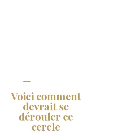
A QUOI
VOUS
ATTENDRE
Voici comment
devrait se
dérouler ce
cercle