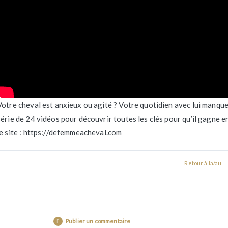
Votre cheval est anxieux ou agité ? Votre quotidien avec lui manque 
série de 24 vidéos pour découvrir toutes les clés pour qu’il gagne e
le site : https://defemmeacheval.com
Retour à la/au
Publier un commentaire