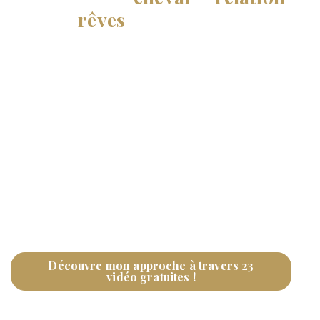
dont tu
rêves
!
Tu veux enfin savoir qui est ton cheval, quels sont
sa personnalité, ses besoins, ses forces et
faiblesses ? Tu veux un cheval qui vient quand tu
l’appelles, qui te suit dans tout ce que tu lui
proposes et qui prend un vrai plaisir à être avec
toi ? C’est ce que je te transmets ici.
Découvre mon approche à travers 23
vidéo gratuites !