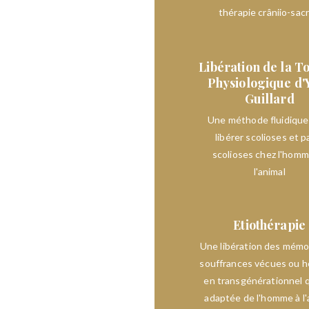
gnais la présence, la
thérapie crâniio-sac
une écoute libératrice.
de faire avec les chevaux,
Libération de la T
e que j’appelais mon
Physiologique d'
rer les chevaux comme
Guillard
Une méthode fluidique
libérer scolioses et p
 faut entrer dans leur
scolioses chez l'homm
a, il faut être soi.
l'animal
r. Or, notre nature, à
s, est féminine. Avant et
Etiothérapie
que j’ai toujours réussi
inines que j’ai cette
Une libération des mémo
souffrances vécues ou h
 laquelle je peux et je
en transgénérationnel qu
à son essence féminine à
adaptée de l'homme à l'
 ses plus belles qualités.