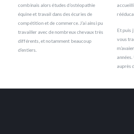
combinais alors études d’ostéopathie
accueill
équine et travail dans des écuries de
rééduca
compétition et de commerce. J’ai ainsi pu
Et puis j
travailler avec de nombreux chevaux très
vous tr
différents, et notamment beaucoup
m’avaien
d’entiers.
années. 
auprès d