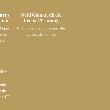
ntres
Wild Woman Circle
pman
Project Training
thique
Une formation pour animer des
r les
cercles de femmes
e et
hro
ogie
e de
r la FFE