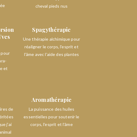
rée
cheval pieds nus
orsion
Spagythérapie
Yves
Une thérapie alchimique pour
réaligner le corps, l'esprit et
 pour
l'âme avec l'aide des plantes
ara-
e et
Aromathérapie
ires de
La puissance des huiles
éritées
essentielles pour soutenir le
e j'ai
corps, l'esprit et l'âme
animal