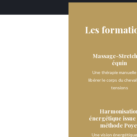
personne
Les formatio
Massage-Stretc
s eu une grande facilité à
équin
ral, et les chevaux en
Une thérapie manuelle
à les soigner avec mes
libérer le corps du cheva
vent appelée « ange »,
tensions
 Et depuis toujours on me
uelle est ta méthode ? »
Harmonisatio
énergétique issue 
 : suivre mon cœur et
méthode Poye
années. Aux ostéopathes
Une vision énergétique