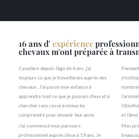
16 ans d'
expérience
professionn
chevaux m'ont préparée à transm
Cavalière depuis l’âge de 4 ans, j’ai
Pendant 
toujours su que je travaillerais auprès des
d’ostéop
chevaux . J’ai passé mon enfance à
nombreu
apprendre tout ce que je pouvais d’eux et à
l’aroma
chercher sans cesse à mieux les
l’étioth
comprendre pour devenir leur amie.
et l’âm
J’ai commencé mon parcours
Mes pro
professionnel auprès d’eux à 19 ans. Je
beaucoup