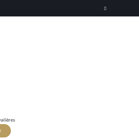
alières
e