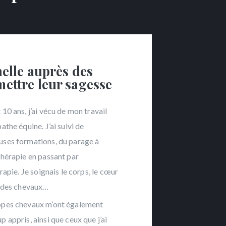
elle auprès des
ettre leur sagesse
10 ans, j’ai vécu de mon travail
athe équine. J’ai suivi de
ses formations, du parage à
thérapie en passant par
érapie. Je soignais le corps, le cœur
e des chevaux…
pes chevaux m’ont également
 appris, ainsi que ceux que j’ai