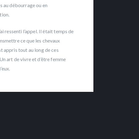
is au débourrage ou en
tion.
’ai ressenti l’appel. Il était temps de
ansmettre ce que les chevaux
t appris tout au long de ces
Un art de vivre et d’être femme
’eux.