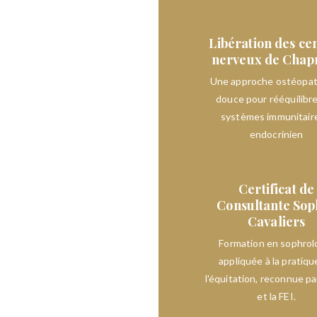
n ?
Libération des ce
nerveux de Cha
Une approche ostéopa
douce pour rééquilibre
systèmes immunitair
endocrinien
Certificat de
Consultante Sop
Cavaliers
Formation en sophrol
appliquée à la pratiqu
l'équitation, reconnue pa
et la FEI.