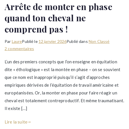
Arrête de monter en phase
quand ton cheval ne
comprend pas !
Par
Laure
Publié le
12 janvier 2026
Publié dans
Non Classé
sur
2 commentaires
Arrête
L’un des premiers concepts que l’on enseigne en équitation
de
dite « éthologique » est la montée en phase – on se souvient
monter
que ce nom est inapproprié puisqu’il s’agit d’approches
en
phase
empiriques dérivées de l’équitation de travail américaine et
quand
européanisées. Or, la monter en phase pour faire réagir un
ton
cheval est totalement contreproductif. Et même traumatisant.
cheval
Il existe […]
ne
comprend
Lire la suite
pas