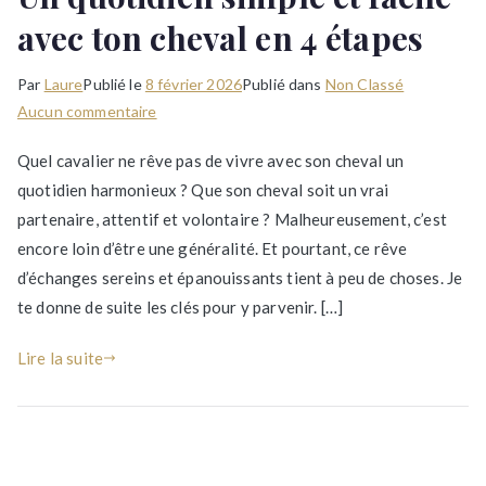
avec ton cheval en 4 étapes
Par
Laure
Publié le
8 février 2026
Publié dans
Non Classé
sur
Aucun commentaire
Un
Quel cavalier ne rêve pas de vivre avec son cheval un
quotidien
quotidien harmonieux ? Que son cheval soit un vrai
simple
partenaire, attentif et volontaire ? Malheureusement, c’est
et
facile
encore loin d’être une généralité. Et pourtant, ce rêve
avec
d’échanges sereins et épanouissants tient à peu de choses. Je
ton
te donne de suite les clés pour y parvenir. […]
cheval
en
Lire la suite
4
étapes