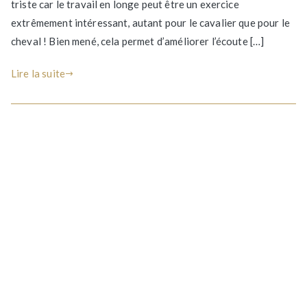
cheval
triste car le travail en longe peut être un exercice
et
extrêmement intéressant, autant pour le cavalier que pour le
varier
cheval ! Bien mené, cela permet d’améliorer l’écoute […]
les
exercices
Lire la suite