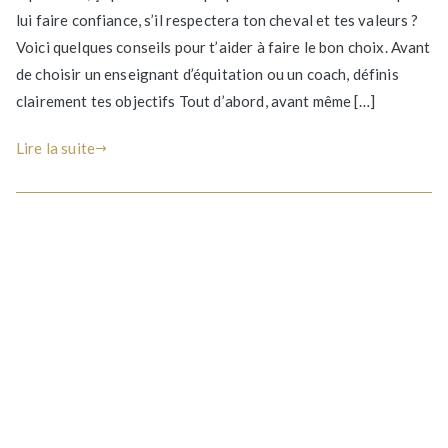
lui faire confiance, s’il respectera ton cheval et tes valeurs ?
enseignant
d’équitation
Voici quelques conseils pour t’aider à faire le bon choix. Avant
ou
de choisir un enseignant d’équitation ou un coach, définis
coach
clairement tes objectifs Tout d’abord, avant même […]
?
Lire la suite