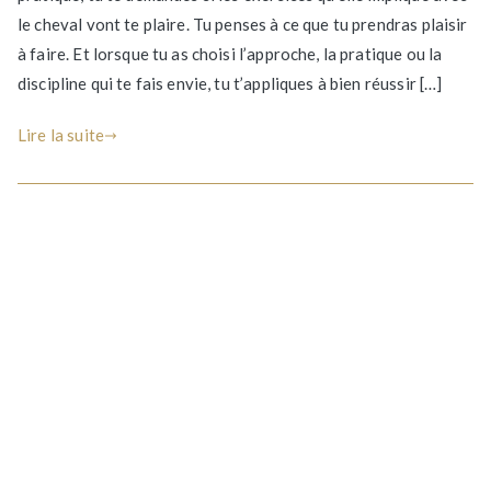
le cheval vont te plaire. Tu penses à ce que tu prendras plaisir
avais
tout
à faire. Et lorsque tu as choisi l’approche, la pratique ou la
inversé
discipline qui te fais envie, tu t’appliques à bien réussir […]
avec
ton
Lire la suite
cheval
?