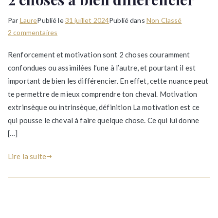
Par
Laure
Publié le
31 juillet 2024
Publié dans
Non Classé
sur
2 commentaires
Renforcement
Renforcement et motivation sont 2 choses couramment
et
confondues ou assimilées l’une à l’autre, et pourtant il est
motivation,
important de bien les différencier. En effet, cette nuance peut
2
choses
te permettre de mieux comprendre ton cheval. Motivation
à
extrinsèque ou intrinsèque, définition La motivation est ce
bien
qui pousse le cheval à faire quelque chose. Ce qui lui donne
différencier
[…]
Lire la suite