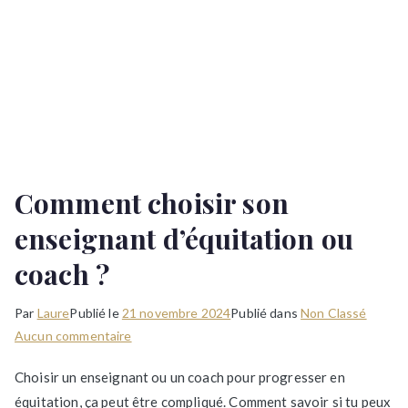
Comment choisir son
enseignant d’équitation ou
coach ?
Par
Laure
Publié le
21 novembre 2024
Publié dans
Non Classé
sur
Aucun commentaire
Comment
Choisir un enseignant ou un coach pour progresser en
choisir
équitation, ça peut être compliqué. Comment savoir si tu peux
son