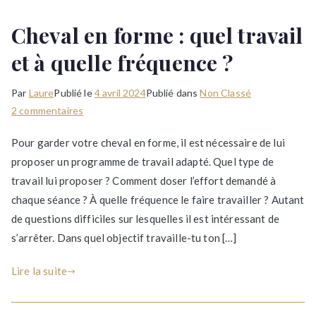
Cheval en forme : quel travail
et à quelle fréquence ?
Par
Laure
Publié le
4 avril 2024
Publié dans
Non Classé
sur
2 commentaires
Cheval
Pour garder votre cheval en forme, il est nécessaire de lui
en
proposer un programme de travail adapté. Quel type de
forme
travail lui proposer ? Comment doser l’effort demandé à
:
quel
chaque séance ? À quelle fréquence le faire travailler ? Autant
travail
de questions difficiles sur lesquelles il est intéressant de
et
s’arrêter. Dans quel objectif travaille-tu ton […]
à
quelle
Lire la suite
fréquence
?