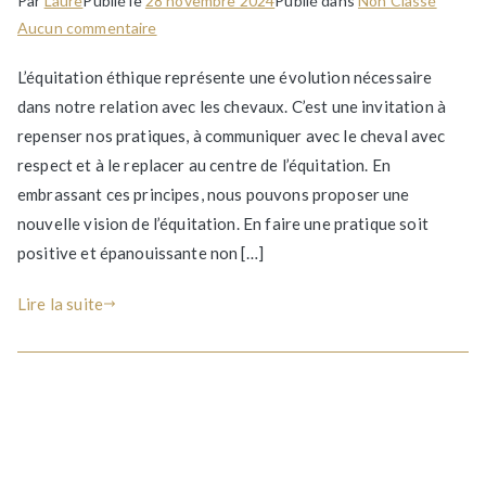
Par
Laure
Publié le
28 novembre 2024
Publié dans
Non Classé
sur
Aucun commentaire
Les
L’équitation éthique représente une évolution nécessaire
fondements
dans notre relation avec les chevaux. C’est une invitation à
d’une
repenser nos pratiques, à communiquer avec le cheval avec
équitation
éthique
respect et à le replacer au centre de l’équitation. En
embrassant ces principes, nous pouvons proposer une
nouvelle vision de l’équitation. En faire une pratique soit
positive et épanouissante non […]
Lire la suite