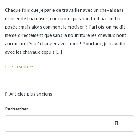
Sans
Chaque fois que je parle de travailler avec un cheval sans
friandises,
utiliser de friandises, une même question finit par m’être
comment
posée : mais alors comment le motiver ? Parfois, on me dit
motiver
son
même directement que sans la nourriture les chevaux n’ont
cheval
aucun intérêt à échanger avec nous ! Pourtant, je travaille
?
avec les chevaux depuis […]
Lire la suite
Navigation
Articles plus anciens
des
Rechercher
articles
Rechercher