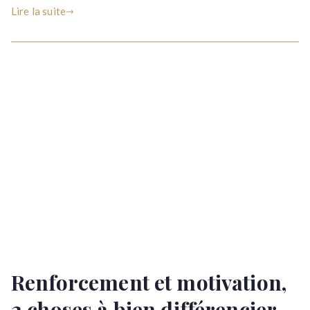
cheval
Lire la suite
?
Renforcement et motivation,
2 choses à bien différencier