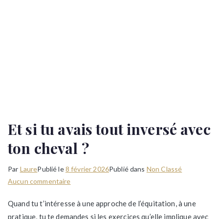
Et si tu avais tout inversé avec
ton cheval ?
Par
Laure
Publié le
8 février 2026
Publié dans
Non Classé
sur
Aucun commentaire
Et
Quand tu t’intéresse à une approche de l’équitation, à une
si
pratique, tu te demandes si les exercices qu’elle implique avec
tu