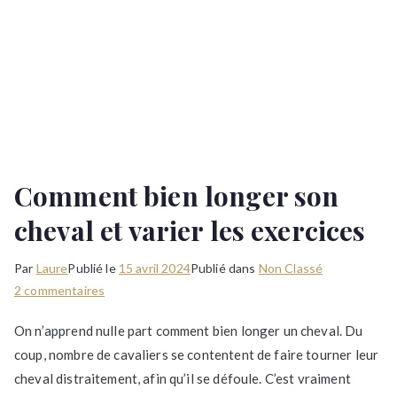
Comment bien longer son
cheval et varier les exercices
Par
Laure
Publié le
15 avril 2024
Publié dans
Non Classé
sur
2 commentaires
Comment
On n’apprend nulle part comment bien longer un cheval. Du
bien
coup, nombre de cavaliers se contentent de faire tourner leur
longer
cheval distraitement, afin qu’il se défoule. C’est vraiment
son