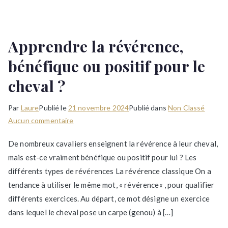
Apprendre la révérence,
bénéfique ou positif pour le
cheval ?
Par
Laure
Publié le
21 novembre 2024
Publié dans
Non Classé
sur
Aucun commentaire
Apprendre
De nombreux cavaliers enseignent la révérence à leur cheval,
la
mais est-ce vraiment bénéfique ou positif pour lui ? Les
révérence,
différents types de révérences La révérence classique On a
bénéfique
ou
tendance à utiliser le même mot, « révérence« , pour qualifier
positif
différents exercices. Au départ, ce mot désigne un exercice
pour
dans lequel le cheval pose un carpe (genou) à […]
le