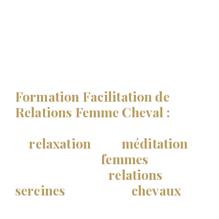
TU EN RÊVES, JE T’AIDE À LE RÉALISER…
Formation Facilitation de
Relations Femme Cheval :
forme-toi en ligne et utilise
la
relaxation
et la
méditation
pour aider les
femmes
à
développer des
relations
sereines
avec leurs
chevaux
!