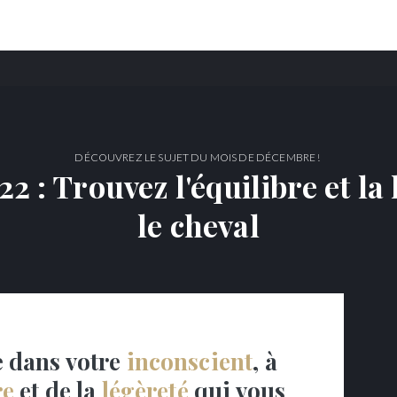
DÉCOUVREZ LE SUJET DU MOIS DE DÉCEMBRE !
2 : Trouvez l'équilibre et la 
le cheval
e dans votre
inconscient
, à
re
et de la
légèreté
qui vous