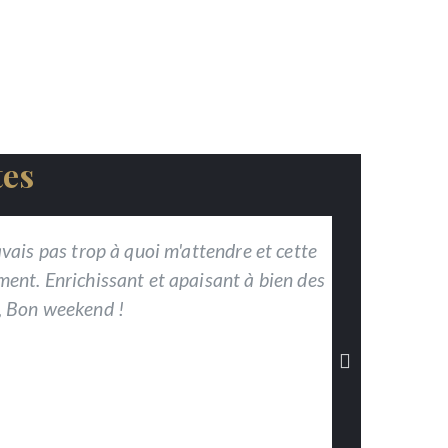
tes
avais pas trop à quoi m'attendre et cette
Bonjo
ment. Enrichissant et apaisant à bien des
s'appa
s, Bon weekend !
ne me s
me pos
prend