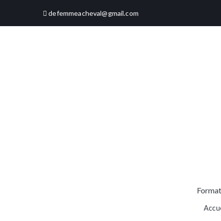
Aller
defemmeacheval@gmail.com
au
contenu
Format
Accue