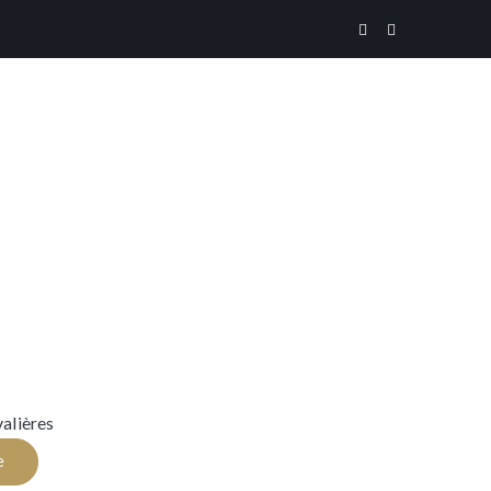
alières
e