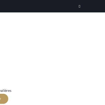
alières
e