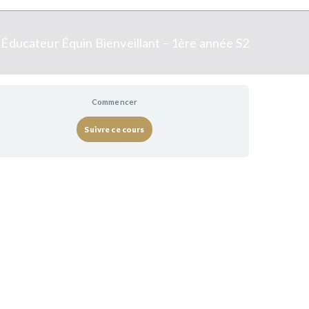
Éducateur Équin Bienveillant – 1ère année S2
Commencer
Suivre ce cours