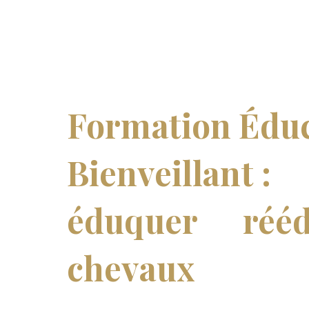
TU EN RÊVES, JE T’AIDE À LE RÉALISER…
Formation Éduc
Bienveillant :
a
éduquer
et
réé
chevaux
avec do