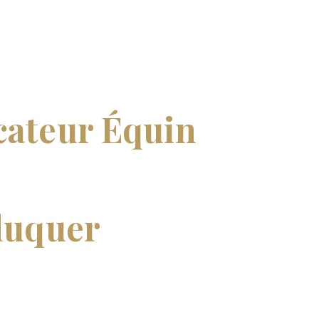
ateur Équin
pprends à
duquer
les
uceur !