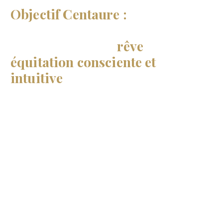
Objectif Centaure :
Un
accompagnement en ligne
pour réaliser ton
rêve
d'une
équitation consciente et
intuitive
!