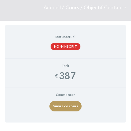
Accueil
Cours
Objectif Centaure
Statut actuel
NON-INSCRIT
Tarif
387
€
Commencer
Suivre ce cours
TU EN RÊVES, JE T’AIDE À LE RÉALISER…