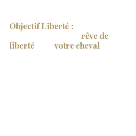
VOUS EN RÊVEZ, JE VOUS AIDE À LE RÉALISER…
Objectif Liberté :
C'est parti
pour réaliser votre
rêve de
liberté
avec
votre cheval
!