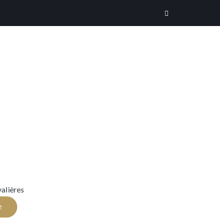
alières
e