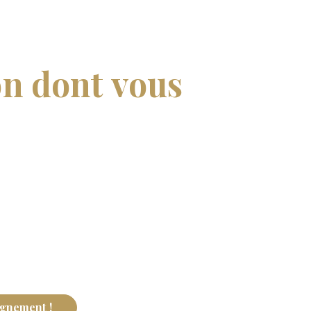
r avec votre
on dont vous
tre cheval le lien de confiance
ra de donnez vie à vos rêves ? Offrez-
ne privé pour reconstruire
ses : bienveillance, écoute de soi et
gnement !