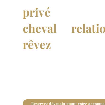
privé
pour crée
cheval
la
relati
rêvez
!
Vous éprouvez des difficultés à créer avec vo
auquel vous aspirez ? Celui qui vous permett
vous le confort d’un accompagnement en lig
tranquillement votre relation sur de belles ba
du cheval, douceur et confiance mutuelle.
Réservez dès maintenant votre accompa