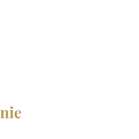
nie
: Un
t en ligne