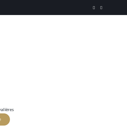
alières
e