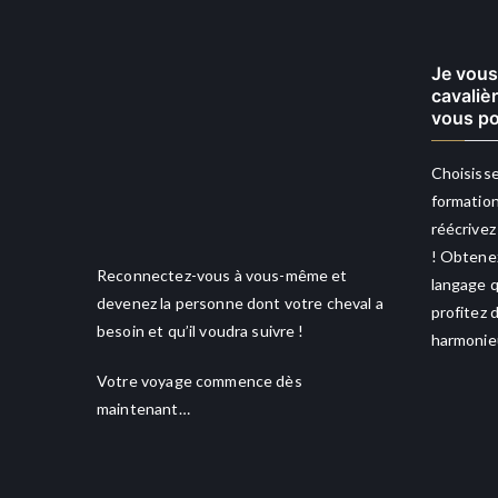
Je vous
cavaliè
vous po
Choisisse
formation
réécrivez
! Obtenez
Reconnectez-vous à vous-même et
langage q
devenez la personne dont votre cheval a
profitez 
besoin et qu’il voudra suivre !
harmonieu
Votre voyage commence dès
maintenant…