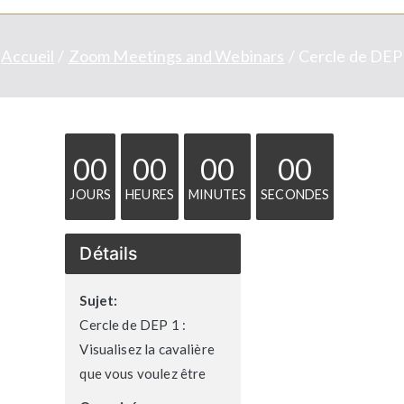
Accueil
Zoom Meetings and Webinars
Cercle de DEP 1
00
00
00
00
JOURS
HEURES
MINUTES
SECONDES
Détails
Sujet:
Cercle de DEP 1 :
Visualisez la cavalière
que vous voulez être