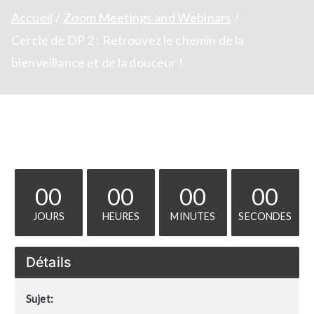
Accueil
Zoom Meetings and Webinars
Cercle de DP 2 : Retrouvez le chemin de la
bienveillance et de la douceur !
00
00
00
00
JOURS
HEURES
MINUTES
SECONDES
Détails
Sujet: