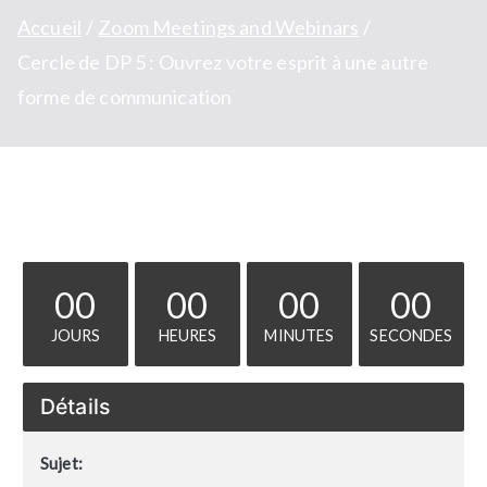
Accueil
Zoom Meetings and Webinars
Cercle de DP 5 : Ouvrez votre esprit à une autre
forme de communication
00
00
00
00
JOURS
HEURES
MINUTES
SECONDES
Détails
Sujet: