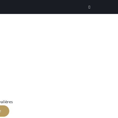
alières
e