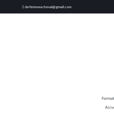
Aller
defemmeacheval@gmail.com
au
contenu
Format
Accue