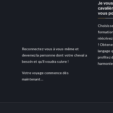
Je vous
cavaliè
vous po
Choisisse
formation
réécrivez
! Obtenez
Reconnectez-vous à vous-même et
langage q
devenez la personne dont votre cheval a
profitez 
besoin et qu’il voudra suivre !
harmonieu
Votre voyage commence dès
maintenant…