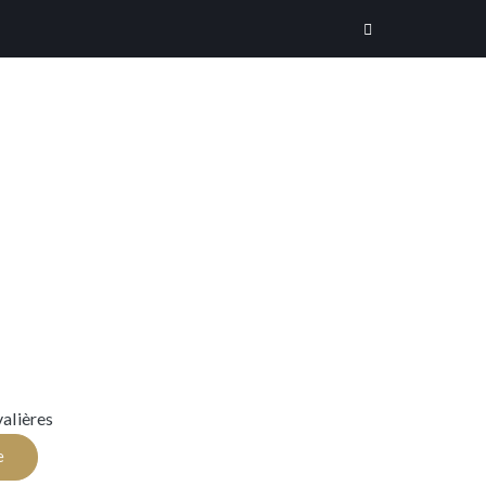
alières
e