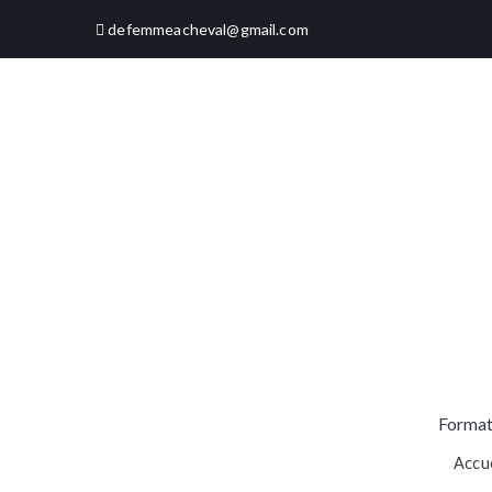
Aller
defemmeacheval@gmail.com
au
contenu
Format
Accue