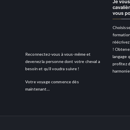
Je vous
cavaliè
vous po
Choisisse
formation
réécrivez
! Obtenez
Reconnectez-vous à vous-même et
langage q
devenez la personne dont votre cheval a
profitez 
besoin et qu’il voudra suivre !
harmonieu
Votre voyage commence dès
maintenant…