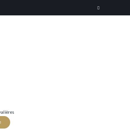
alières
e