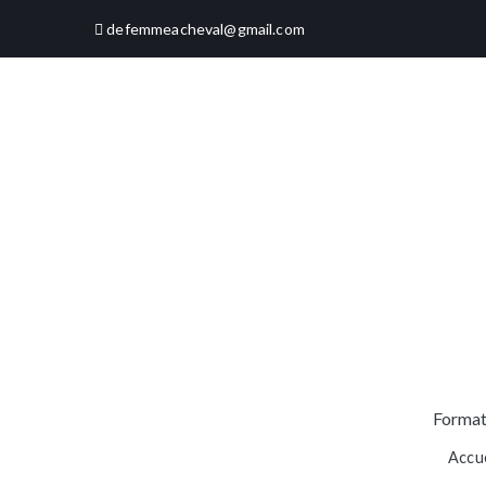
Aller
defemmeacheval@gmail.com
au
contenu
Format
Accue