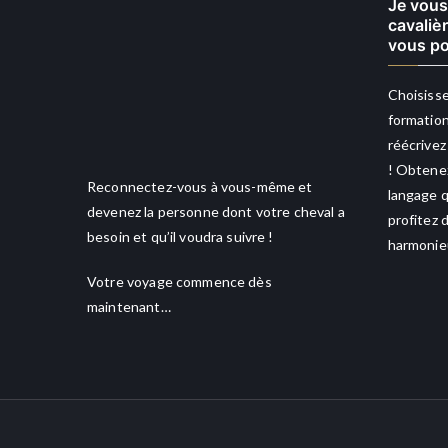
Je vous
cavaliè
vous po
Choisisse
formation
réécrivez
! Obtenez
Reconnectez-vous à vous-même et
langage q
devenez la personne dont votre cheval a
profitez 
besoin et qu’il voudra suivre !
harmonieu
Votre voyage commence dès
maintenant…