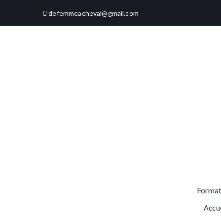
Aller
defemmeacheval@gmail.com
au
contenu
Format
Accue