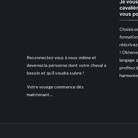
Je vous
cavaliè
vous po
Choisisse
formation
réécrivez
! Obtenez
Reconnectez-vous à vous-même et
langage q
devenez la personne dont votre cheval a
profitez 
besoin et qu’il voudra suivre !
harmonieu
Votre voyage commence dès
maintenant…