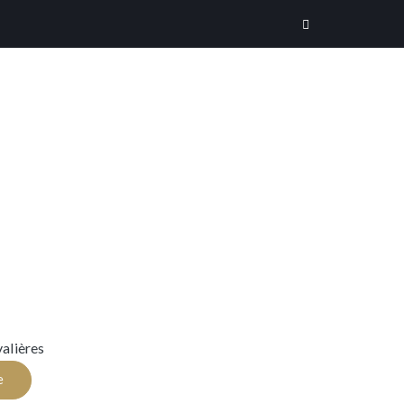
alières
e