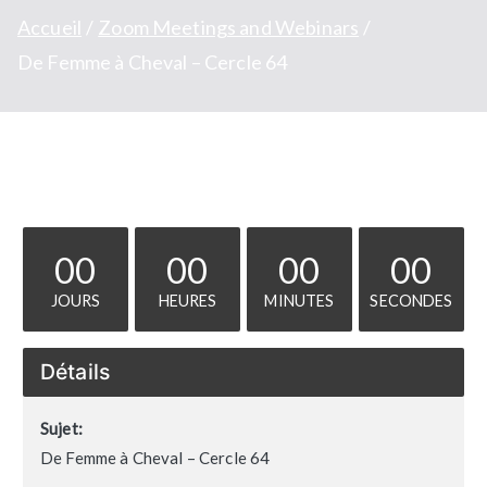
Accueil
Zoom Meetings and Webinars
De Femme à Cheval – Cercle 64
00
00
00
00
JOURS
HEURES
MINUTES
SECONDES
Détails
Sujet:
De Femme à Cheval – Cercle 64