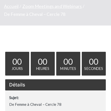
Accueil
Zoom Meetings and Webinars
De Femme à Cheval – Cercle 78
00
00
00
00
JOURS
HEURES
MINUTES
SECONDES
Détails
Sujet:
De Femme à Cheval – Cercle 78