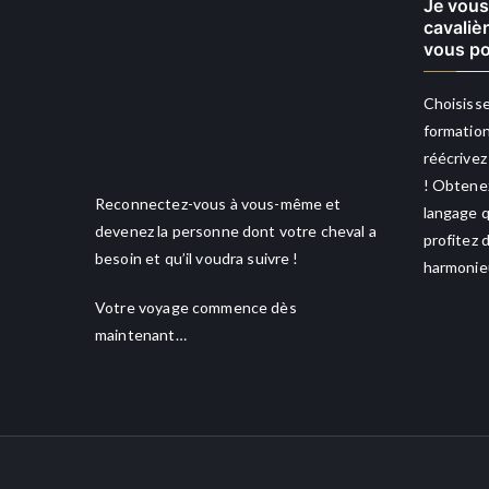
Je vous
cavaliè
vous po
Choisisse
formation
réécrivez
! Obtenez
Reconnectez-vous à vous-même et
langage q
devenez la personne dont votre cheval a
profitez 
besoin et qu’il voudra suivre !
harmonieu
Votre voyage commence dès
maintenant…