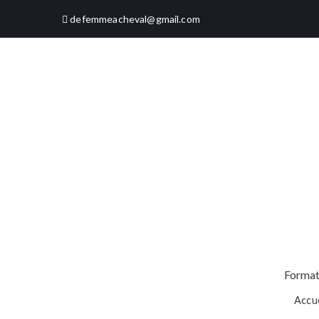
Aller
defemmeacheval@gmail.com
au
contenu
Format
Accue