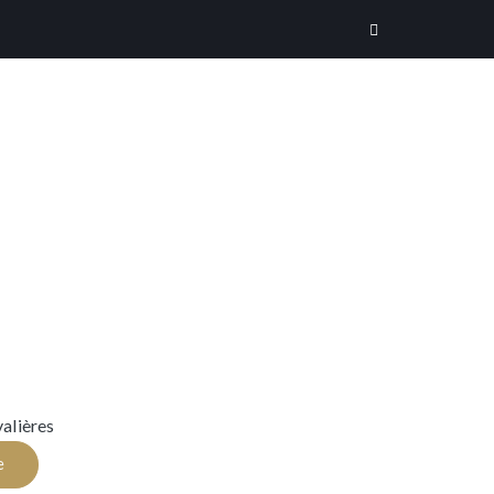
alières
e