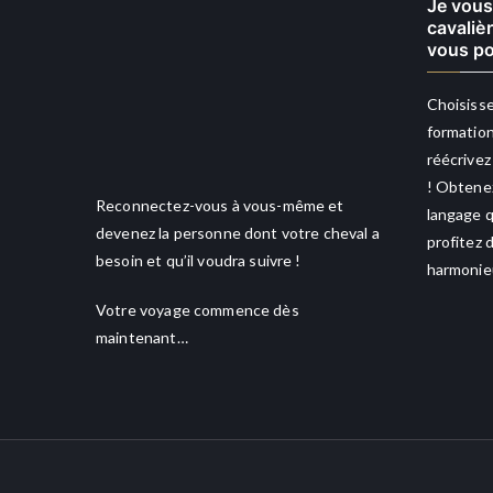
Je vous
cavaliè
vous po
Choisisse
formation
réécrivez
! Obtenez
Reconnectez-vous à vous-même et
langage q
devenez la personne dont votre cheval a
profitez 
besoin et qu’il voudra suivre !
harmonieu
Votre voyage commence dès
maintenant…