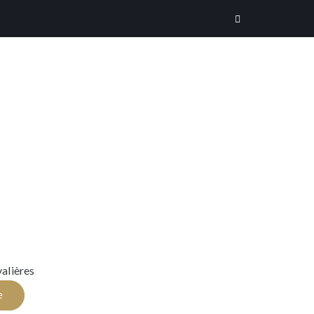
alières
e