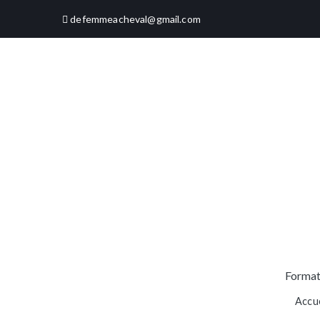
Aller
defemmeacheval@gmail.com
au
contenu
Format
Accue