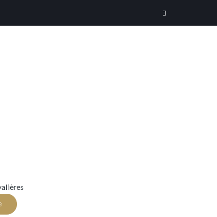
alières
e