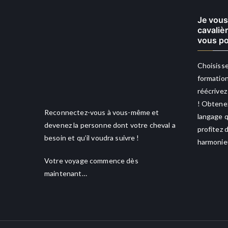
Je vous
cavaliè
vous po
Choisisse
formation
réécrivez
! Obtenez
Reconnectez-vous à vous-même et
langage q
devenez la personne dont votre cheval a
profitez 
besoin et qu’il voudra suivre !
harmonieu
Votre voyage commence dès
maintenant…