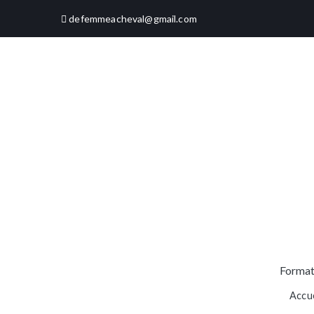
Aller
defemmeacheval@gmail.com
au
contenu
Format
Accue