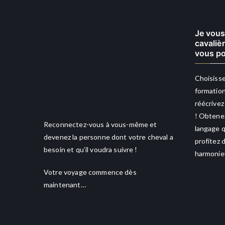
Je vous
cavaliè
vous po
Choisisse
formation
réécrivez
! Obtenez
Reconnectez-vous à vous-même et
langage q
devenez la personne dont votre cheval a
profitez 
besoin et qu’il voudra suivre !
harmonieu
Votre voyage commence dès
maintenant…