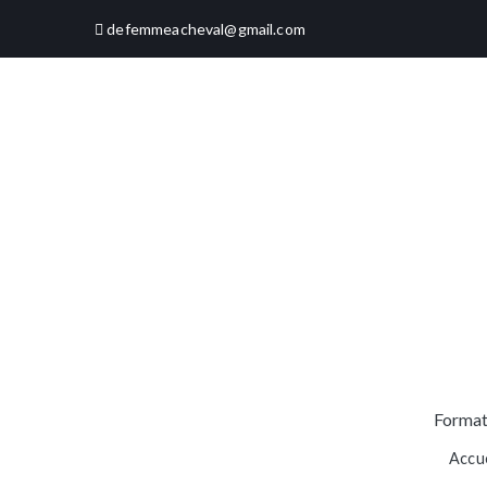
Aller
defemmeacheval@gmail.com
au
contenu
Format
Accue