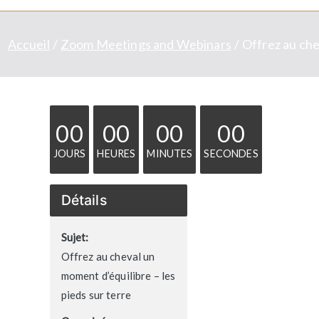
Accueil
Zoom Meetings and Webinars
Offrez au che
00
00
00
00
JOURS
HEURES
MINUTES
SECONDES
Détails
Sujet:
Offrez au cheval un
moment d’équilibre – les
pieds sur terre