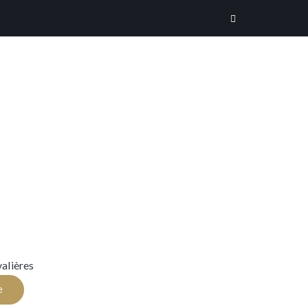
alières
e