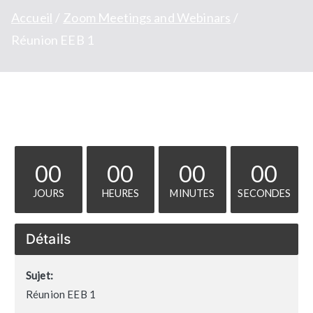
Accueil
Zoom Meetings and Webinars
Réunion EEB 1
00
00
00
00
JOURS
HEURES
MINUTES
SECONDES
Détails
Sujet:
Réunion EEB 1