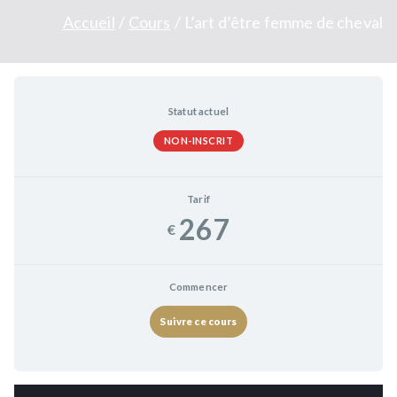
Accueil
Cours
L’art d’être femme de cheval
Statut actuel
NON-INSCRIT
Tarif
267
€
Commencer
Suivre ce cours