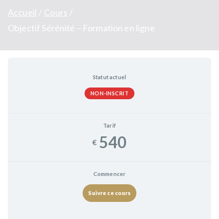
Accueil
Cours
Objectif Sérénité – Formation en ligne
Statut actuel
NON-INSCRIT
Tarif
540
€
Commencer
Suivre ce cours