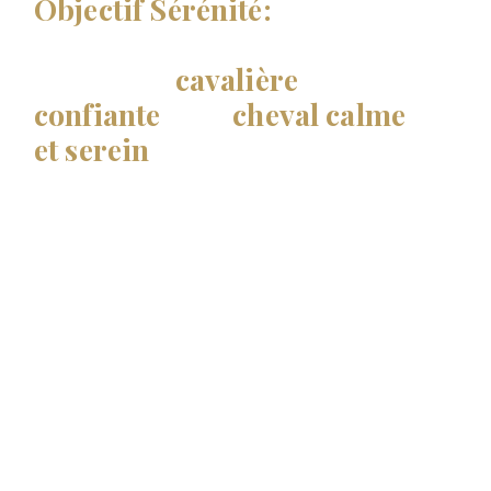
Objectif Sérénité:
Une
formation en ligne pour
devenir la
cavalière
confiante
d'un
cheval calme
et serein
!