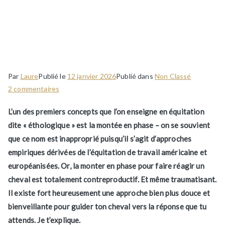
Arrête de monter en
phase quand ton cheval
ne comprend pas !
Par
Laure
Publié le
12 janvier 2026
Publié dans
Non Classé
sur
2 commentaires
Arrête
L’un des premiers concepts que l’on enseigne en équitation
de
dite « éthologique » est la montée en phase – on se souvient
monter
que ce nom est inapproprié puisqu’il s’agit d’approches
en
phase
empiriques dérivées de l’équitation de travail américaine et
quand
européanisées. Or, la monter en phase pour faire réagir un
ton
cheval est totalement contreproductif. Et même traumatisant.
cheval
Il existe fort heureusement une approche bien plus douce et
ne
bienveillante pour guider ton cheval vers la réponse que tu
comprend
attends. Je t’explique.