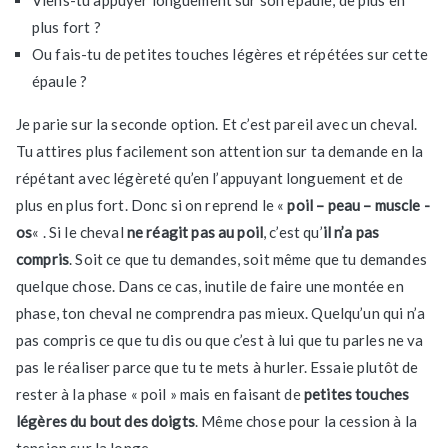
Viens-tu appuyer longuement sur son épaule, de plus en
plus fort ?
Ou fais-tu de petites touches légères et répétées sur cette
épaule ?
Je parie sur la seconde option. Et c’est pareil avec un cheval.
Tu attires plus facilement son attention sur ta demande en la
répétant avec légèreté qu’en l’appuyant longuement et de
plus en plus fort. Donc si on reprend le «
poil – peau – muscle -
os
« . Si le cheval
ne réagit pas au poil
, c’est qu’
il n’a pas
compris
. Soit ce que tu demandes, soit même que tu demandes
quelque chose. Dans ce cas, inutile de faire une montée en
phase, ton cheval ne comprendra pas mieux. Quelqu’un qui n’a
pas compris ce que tu dis ou que c’est à lui que tu parles ne va
pas le réaliser parce que tu te mets à hurler. Essaie plutôt de
rester à la phase « poil » mais en faisant de
petites touches
légères du bout des doigts
. Même chose pour la cession à la