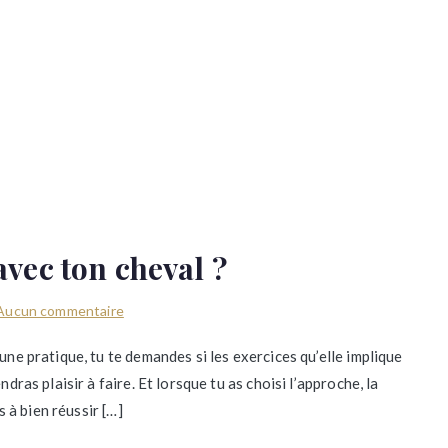
 avec ton cheval ?
sur
Aucun commentaire
Et
une pratique, tu te demandes si les exercices qu’elle implique
si
dras plaisir à faire. Et lorsque tu as choisi l’approche, la
tu
s à bien réussir […]
avais
tout