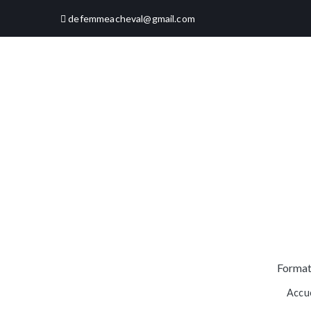
Aller
defemmeacheval@gmail.com
au
contenu
Format
Accue