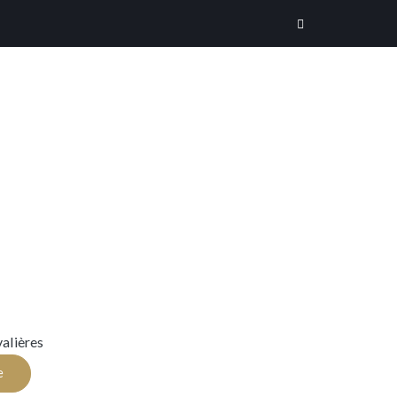
alières
e