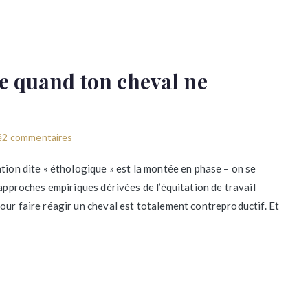
e quand ton cheval ne
sur
é
2 commentaires
Arrête
tion dite « éthologique » est la montée en phase – on se
de
’approches empiriques dérivées de l’équitation de travail
monter
our faire réagir un cheval est totalement contreproductif. Et
en
phase
quand
ton
cheval
ne