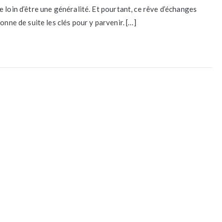
 loin d’être une généralité. Et pourtant, ce rêve d’échanges
simple
onne de suite les clés pour y parvenir. […]
et
facile
avec
ton
cheval
en
4
étapes