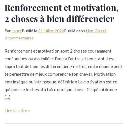
Renforcement et motivation,
2 choses à bien différencier
Par
Laure
Publié le
31 juillet 2024
Publié dans
Non Classé
sur
2 commentaires
Renforcement
Renforcement et motivation sont 2 choses couramment
et
confondues ou assimilées l’une à l’autre, et pourtant il est
motivation,
important de bien les différencier. En effet, cette nuance peut
2
choses
te permettre de mieux comprendre ton cheval. Motivation
à
extrinsèque ou intrinsèque, définition La motivation est ce
bien
qui pousse le cheval à faire quelque chose. Ce qui lui donne
différencier
[…]
Lire la suite