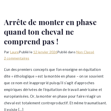
Arrête de monter en phase
quand ton cheval ne
comprend pas !
Par
Laure
Publié le
12 janvier 2026
Publié dans
Non Classé
sur
2 commentaires
Arrête
L’un des premiers concepts que l’on enseigne en équitation
de
dite « éthologique » est la montée en phase – on se souvient
monter
que ce nom est inapproprié puisqu’il s’agit d’approches
en
phase
empiriques dérivées de l’équitation de travail américaine et
quand
européanisées. Or, la monter en phase pour faire réagir un
ton
cheval est totalement contreproductif. Et même traumatisant.
cheval
Il existe […]