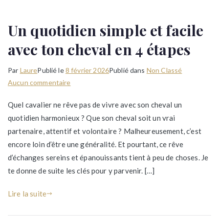
Un quotidien simple et facile
avec ton cheval en 4 étapes
Par
Laure
Publié le
8 février 2026
Publié dans
Non Classé
sur
Aucun commentaire
Un
Quel cavalier ne rêve pas de vivre avec son cheval un
quotidien
quotidien harmonieux ? Que son cheval soit un vrai
simple
partenaire, attentif et volontaire ? Malheureusement, c’est
et
facile
encore loin d’être une généralité. Et pourtant, ce rêve
avec
d’échanges sereins et épanouissants tient à peu de choses. Je
ton
te donne de suite les clés pour y parvenir. […]
cheval
en
Lire la suite
4
étapes