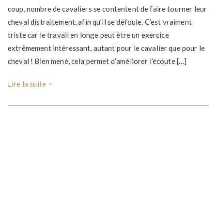
coup, nombre de cavaliers se contentent de faire tourner leur
longer
cheval distraitement, afin qu’il se défoule. C’est vraiment
son
cheval
triste car le travail en longe peut être un exercice
et
extrêmement intéressant, autant pour le cavalier que pour le
varier
cheval ! Bien mené, cela permet d’améliorer l’écoute […]
les
exercices
Lire la suite