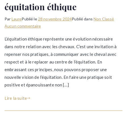
équitation éthique
Par
Laure
Publié le
28 novembre 2024
Publié dans
Non Classé
sur
Aucun commentaire
Les
L’équitation éthique représente une évolution nécessaire
fondements
dans notre relation avec les chevaux. C’est une invitation à
d’une
repenser nos pratiques, à communiquer avec le cheval avec
équitation
éthique
respect et à le replacer au centre de l’équitation. En
embrassant ces principes, nous pouvons proposer une
nouvelle vision de l’équitation. En faire une pratique soit
positive et épanouissante non […]
Lire la suite