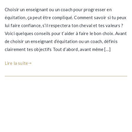
Comment
Choisir un enseignant ou un coach pour progresser en
choisir
équitation, ça peut être compliqué. Comment savoir si tu peux
son
lui faire confiance, s’il respectera ton cheval et tes valeurs ?
enseignant
d’équitation
Voici quelques conseils pour t’aider à faire le bon choix. Avant
ou
de choisir un enseignant d’équitation ou un coach, définis
coach
clairement tes objectifs Tout d’abord, avant même […]
?
Lire la suite