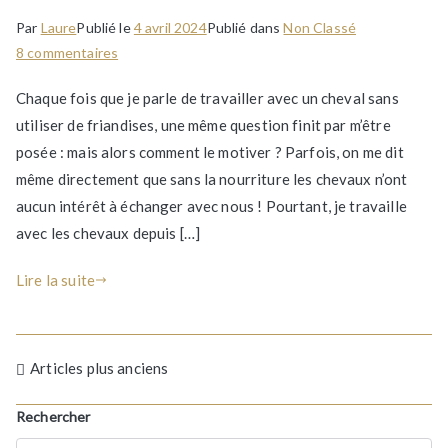
Par
Laure
Publié le
4 avril 2024
Publié dans
Non Classé
sur
8 commentaires
Sans
Chaque fois que je parle de travailler avec un cheval sans
friandises,
utiliser de friandises, une même question finit par m’être
comment
posée : mais alors comment le motiver ? Parfois, on me dit
motiver
son
même directement que sans la nourriture les chevaux n’ont
cheval
aucun intérêt à échanger avec nous ! Pourtant, je travaille
?
avec les chevaux depuis […]
Lire la suite
Navigation
Articles plus anciens
des
Rechercher