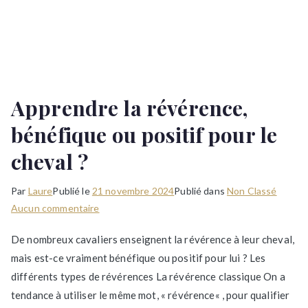
Apprendre la révérence,
bénéfique ou positif pour le
cheval ?
Par
Laure
Publié le
21 novembre 2024
Publié dans
Non Classé
sur
Aucun commentaire
Apprendre
De nombreux cavaliers enseignent la révérence à leur cheval,
la
mais est-ce vraiment bénéfique ou positif pour lui ? Les
révérence,
différents types de révérences La révérence classique On a
bénéfique
ou
tendance à utiliser le même mot, « révérence« , pour qualifier