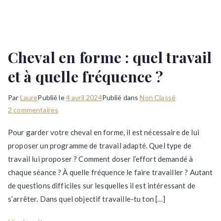
Cheval en forme : quel travail
et à quelle fréquence ?
Par
Laure
Publié le
4 avril 2024
Publié dans
Non Classé
sur
2 commentaires
Cheval
Pour garder votre cheval en forme, il est nécessaire de lui
en
proposer un programme de travail adapté. Quel type de
forme
travail lui proposer ? Comment doser l’effort demandé à
:
quel
chaque séance ? À quelle fréquence le faire travailler ? Autant
travail
de questions difficiles sur lesquelles il est intéressant de
et
s’arrêter. Dans quel objectif travaille-tu ton […]
à
quelle