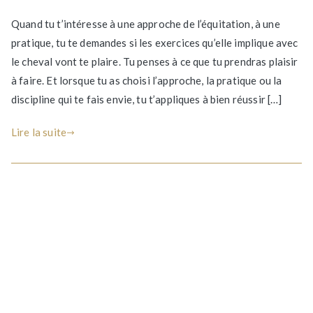
Et
Quand tu t’intéresse à une approche de l’équitation, à une
si
pratique, tu te demandes si les exercices qu’elle implique avec
tu
le cheval vont te plaire. Tu penses à ce que tu prendras plaisir
avais
tout
à faire. Et lorsque tu as choisi l’approche, la pratique ou la
inversé
discipline qui te fais envie, tu t’appliques à bien réussir […]
avec
ton
Lire la suite
cheval
?