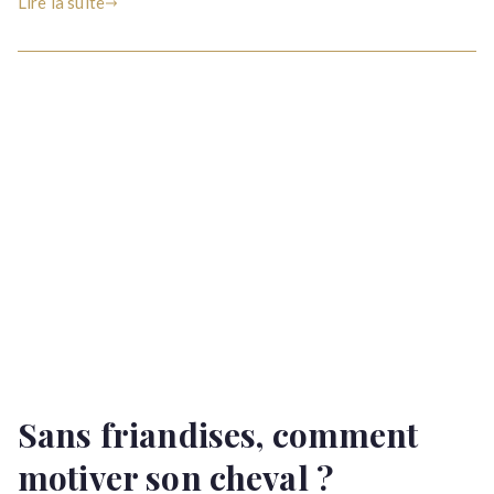
Lire la suite
fréquence
?
Sans friandises, comment
motiver son cheval ?