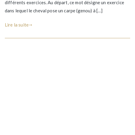
positif
différents exercices. Au départ, ce mot désigne un exercice
pour
dans lequel le cheval pose un carpe (genou) à […]
le
cheval
Lire la suite
?