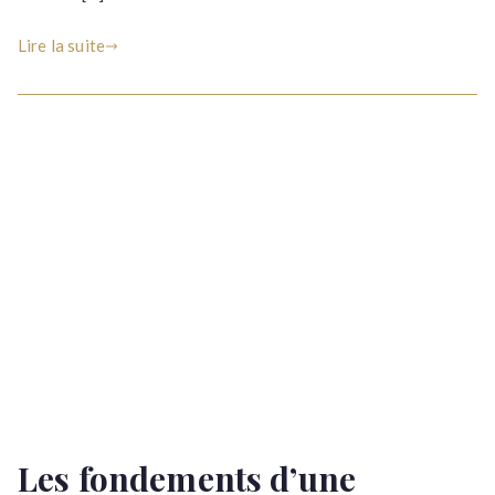
ne
comprend
Lire la suite
pas
!
Les fondements d’une