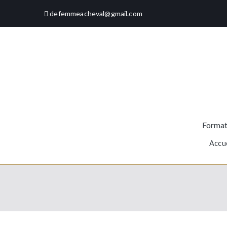
Aller
defemmeacheval@gmail.com
au
contenu
Format
Accue