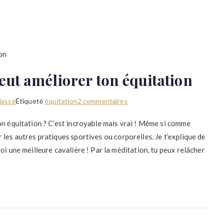
ut améliorer ton équitation
sur
lassé
Étiqueté
équitation
2 commentaires
Comment
on équitation ? C’est incroyable mais vrai ! Même si comme
la
les autres pratiques sportives ou corporelles. Je t’explique de
méditation
oi une meilleure cavalière ! Par la méditation, tu peux relâcher
peut
améliorer
ton
équitation