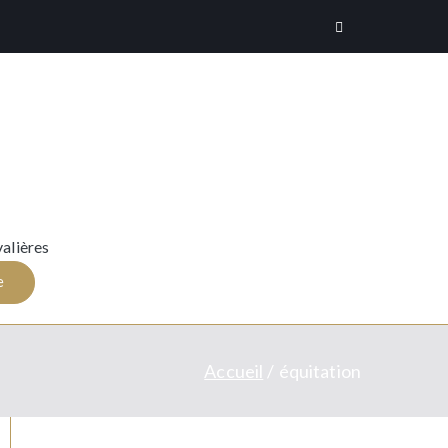
alières
e
Accueil
équitation