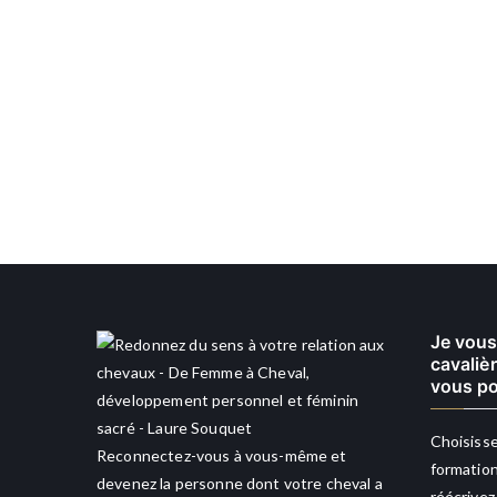
Je vous
cavaliè
vous po
Choisisse
Reconnectez-vous à vous-même et
formation
devenez la personne dont votre cheval a
réécrivez