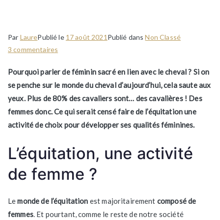
sacré auprès du cheval
Par
Laure
Publié le
17 août 2021
Publié dans
Non Classé
sur
3 commentaires
Libérez
Pourquoi parler de féminin sacré en lien avec le cheval ? Si on
votre
se penche sur le monde du cheval d’aujourd’hui, cela saute aux
féminin
yeux. Plus de 80% des cavaliers sont… des cavalières ! Des
sacré
auprès
femmes donc. Ce qui serait censé faire de l’équitation une
du
activité de choix pour développer ses qualités féminines.
cheval
L’équitation, une activité
de femme ?
Le
monde de l’équitation
est majoritairement
composé de
femmes
. Et pourtant, comme le reste de notre société