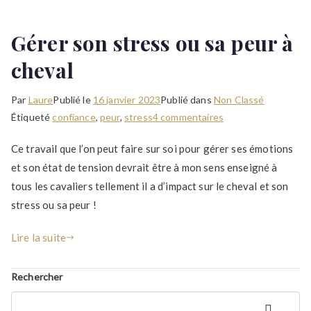
Gérer son stress ou sa peur à
cheval
Par
Laure
Publié le
16 janvier 2023
Publié dans
Non Classé
sur
Étiqueté
confiance
,
peur
,
stress
4 commentaires
Gérer
Ce travail que l’on peut faire sur soi pour gérer ses émotions
son
et son état de tension devrait être à mon sens enseigné à
stress
tous les cavaliers tellement il a d’impact sur le cheval et son
ou
sa
stress ou sa peur !
peur
Lire la suite
à
cheval
Rechercher
Recherch