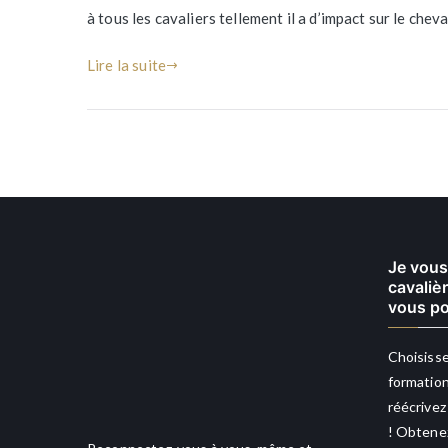
à tous les cavaliers tellement il a d’impact sur le cheva
Lire la suite
Je vous
cavaliè
vous po
Choisisse
formation
réécrivez
! Obtenez