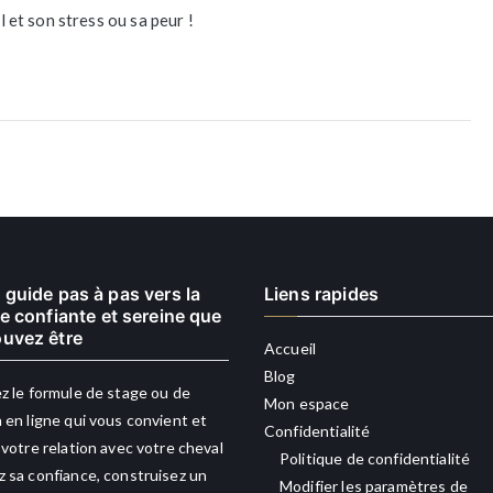
l et son stress ou sa peur !
stress
ou
sa
peur
à
cheval
 guide pas à pas vers la
Liens rapides
re confiante et sereine que
uvez être
Accueil
Blog
z le formule de stage ou de
Mon espace
 en ligne qui vous convient et
Confidentialité
 votre relation avec votre cheval
Politique de confidentialité
 sa confiance, construisez un
Modifier les paramètres de