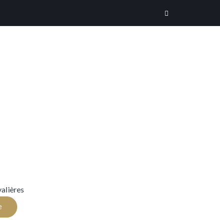
alières
e