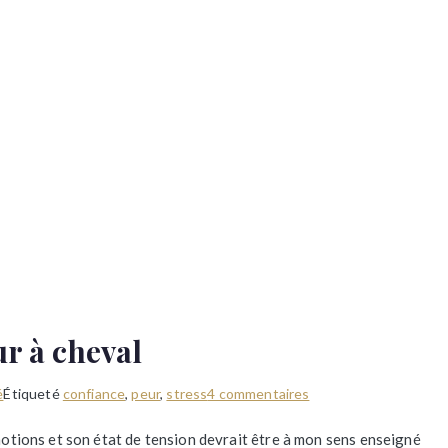
ur à cheval
sur
é
Étiqueté
confiance
,
peur
,
stress
4 commentaires
Gérer
émotions et son état de tension devrait être à mon sens enseigné
son