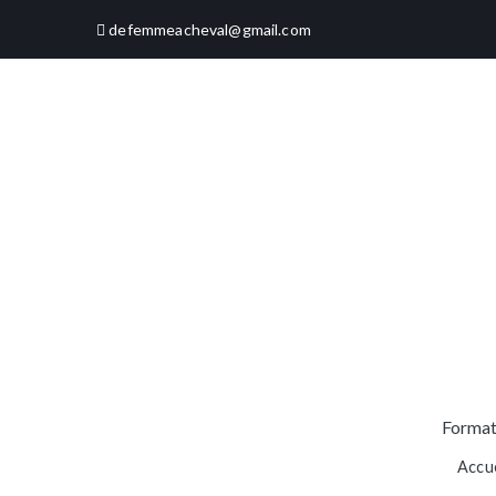
Aller
defemmeacheval@gmail.com
au
contenu
Format
Accue