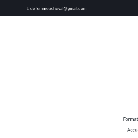
Aller
defemmeacheval@gmail.com
au
contenu
Format
Accue