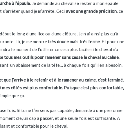
arche à l’épaule
. Je demande au cheval se rester à mon épaule
t s’arrêter quand je m’arrête. Ceci
avec une grande précision
, ce
ébut le long d’une lice ou d’une clôture. Je n’ai ainsi plus qu’à
courante. Là, je me montre
très douce mais très ferme
. Et pour une
endra le moment de l’utiliser ce sera plus facile si le cheval n’a
lise tous mes outils pour ramener sans cesse le cheval au calme
.
sant, un abaissement de la tête… à chaque fois qu’il en a besoin.
et que j’arrive à le retenir et à le ramener au calme, c’est terminé.
à mes côtés est plus confortable. Puisque c’est plus confortable,
simple que ça.
meuse fois. Si tu ne t’en sens pas capable, demande à une personne
moment clé, un cap à passer, et une seule fois est suffisante. À
isant et confortable pour le cheval.