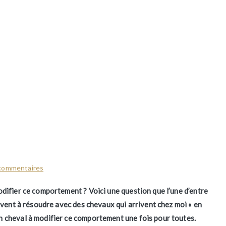
la longe, comment faire ?
sur
commentaires
Mon
difier ce comportement ? Voici une question que l’une d’entre
cheval
uvent à résoudre avec des chevaux qui arrivent chez moi « en
m’arrache
 cheval à modifier ce comportement une fois pour toutes.
la