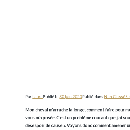
Mon cheval m’arrache 
Par
Laure
Publié le
30 juin 2023
Publié dans
Non Classé
5 
Mon cheval m’arrache la longe, comment faire pour mo
vous m’a posée. C’est un problème courant que j’ai so
désespoir de cause ». Voyons donc comment amener un