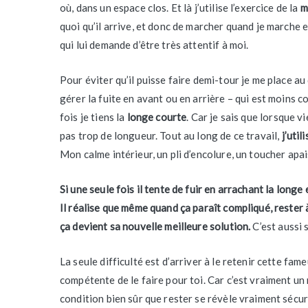
où, dans un espace clos. Et là j’utilise l’exercice de la
m
quoi qu’il arrive, et donc de marcher quand je marche e
qui lui demande d’être très attentif à moi.
Pour éviter qu’il puisse faire demi-tour je me place au d
gérer la fuite en avant ou en arrière – qui est moins 
fois je tiens la
longe courte
. Car je sais que lorsque vi
pas trop de longueur. Tout au long de ce travail,
j’uti
Mon calme intérieur, un pli d’encolure, un toucher apai
Si une seule fois il tente de fuir en arrachant la longe 
Il réalise que même quand ça paraît compliqué, rester 
ça devient sa nouvelle meilleure solution.
C’est aussi 
La seule difficulté est d’arriver à le retenir cette fa
compétente de le faire pour toi. Car c’est vraiment un 
condition bien sûr que rester se révèle vraiment sécur