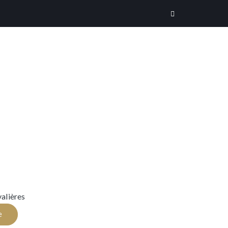
alières
e