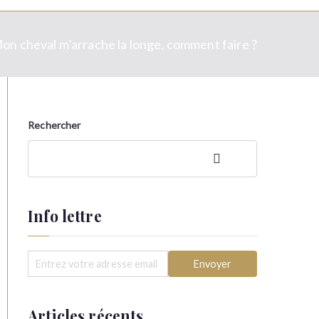
on cheval m’arrache la longe, comment faire ?
Rechercher
Rechercher
Info lettre
Articles récents