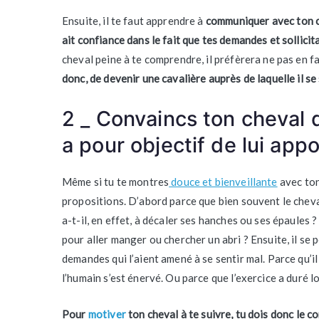
Ensuite, il te faut apprendre à
communiquer avec ton ch
ait confiance dans le fait que tes demandes et sollic
cheval peine à te comprendre, il préfèrera ne pas en fai
donc, de devenir une cavalière auprès de laquelle il se
2 _ Convaincs ton cheval
a pour objectif de lui app
Même si tu te montres
douce et bienveillante
avec ton 
propositions. D’abord parce que bien souvent le cheval
a-t-il, en effet, à décaler ses hanches ou ses épaules 
pour aller manger ou chercher un abri ? Ensuite, il se 
demandes qui l’aient amené à se sentir mal. Parce qu’i
l’humain s’est énervé. Ou parce que l’exercice a duré lo
Pour
motiver
ton cheval à te suivre, tu dois donc le 