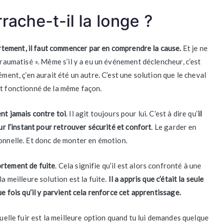
longe,
rache-t-il la longe ?
comment
faire
?
tement, il faut commencer par en comprendre la cause.
Et je ne
traumatisé ». Même s’il y a eu un événement déclencheur, c’est
ément, ç’en aurait été un autre. C’est une solution que le cheval
it fonctionné de la même façon.
ent jamais contre toi
. Il agit toujours pour lui. C’est à dire qu’
il
sur l’instant pour retrouver sécurité et confort
. Le garder en
sonnelle. Et donc de monter en émotion.
ortement de fuite
. Cela signifie qu’il est alors confronté à une
a meilleure solution est la fuite.
Il a appris que c’était la seule
ue fois qu’il y parvient cela renforce cet apprentissage.
quelle fuir est la meilleure option quand tu lui demandes quelque