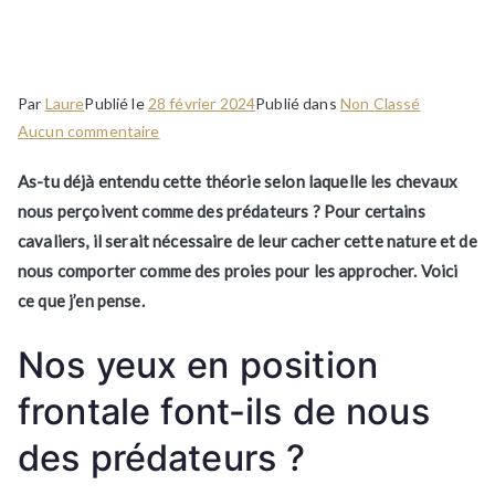
perçoivent-ils comme des
prédateurs ?
Par
Laure
Publié le
28 février 2024
Publié dans
Non Classé
sur
Aucun commentaire
Les
As-tu déjà entendu cette théorie selon laquelle les chevaux
chevaux
nous perçoivent comme des prédateurs ? Pour certains
nous
cavaliers, il serait nécessaire de leur cacher cette nature et de
perçoivent-
ils
nous comporter comme des proies pour les approcher. Voici
comme
ce que j’en pense.
des
prédateurs
Nos yeux en position
?
frontale font-ils de nous
des prédateurs ?