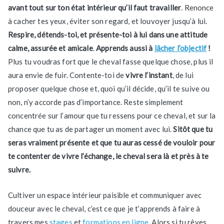
avant tout sur ton état intérieur qu’il faut travailler
. Renonce
à cacher tes yeux, éviter son regard, et louvoyer jusqu’à lui.
Respire, détends-toi, et présente-toi à lui dans une attitude
calme, assurée et amicale
.
Apprends aussi à
lâcher l’objectif
!
Plus tu voudras fort que le cheval fasse quelque chose, plus il
aura envie de fuir. Contente-toi de
vivre l’instant
, de lui
proposer quelque chose et, quoi qu’il décide, qu’il te suive ou
non, n’y accorde pas d’importance. Reste simplement
concentrée sur l’amour que tu ressens pour ce cheval, et sur la
chance que tu as de partager un moment avec lui.
Sitôt que tu
seras vraiment présente et que tu auras cessé de vouloir pour
te contenter de vivre l’échange, le cheval sera là et près à te
suivre.
Cultiver un espace intérieur paisible et communiquer avec
douceur avec le cheval, c’est ce que je t’apprends à faire à
travers mes
stages
et
formations en ligne
. Alors si tu rêves